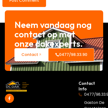
Neem vandaag nog
contact op met
onze dakexperts.
Contact
0477/98.33.90
Contact
Info
0477/98.33.
Gaston De