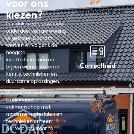
voor ons
Nauwkeurigheid
kiezen?
Een dak is een essentieel
onderdeel van uw woning
of gebouw. Daarom
werken wij volgens de
hoogste
kwaliteitsnormen en
Correctheid
blijven wij investeren in
kennis, technieken en
duurzame oplossingen.
Wij combineren
traditioneel
vakmanschap met
moderne materialen en
Kennis
technieken om een
perfect resultaat te