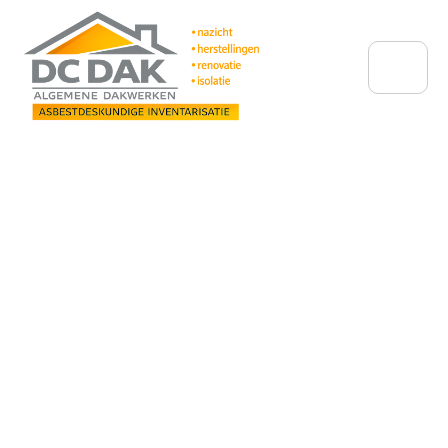
De specialist in
isolatie- en
dakwerken voor
nieuwbouw en
renovatie.