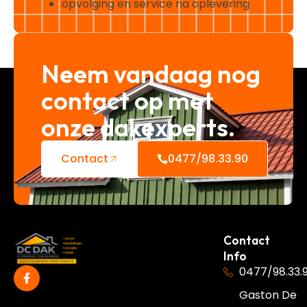
opvolging en service na oplevering
Neem vandaag nog
contact op met
onze dakexperts.
Contact
0477/98.33.90
Contact
Info
0477/98.33.
Gaston De