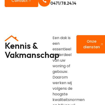
Contact
0471/78.24.14
Een dak is
Onze
Kennis &
een
diensten
essentieel
Vakmanschap
onderdeel
van uw
woning of
gebouw.
Daarom
werken wij
volgens de
hoogste
kwaliteitsnormen