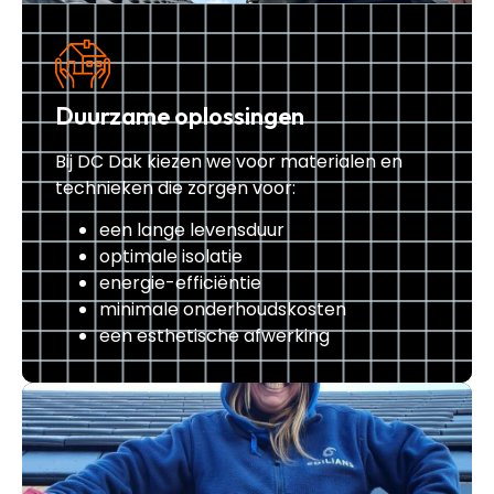
Duurzame oplossingen
Bij DC Dak kiezen we voor materialen en
technieken die zorgen voor:
een lange levensduur
optimale isolatie
energie-efficiëntie
minimale onderhoudskosten
een esthetische afwerking