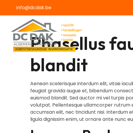
info@dcdak.be
Phasellus fa
blandit
Aenean scelerisque interdum elit, vitae iaculis
feugiat gravida augue et, bibendum consectet
euismod blandit. Sed auctor mi vel turpis po
volutpat. Pellentesque ullamcorper rutrum e
accumsan elit, nec tincidunt nisi. Interdum 
ligula dignissim enim, ut ornare ante nunc eu