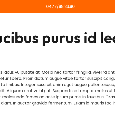
0477/98.33.90
ucibus purus id l
Home
Diensten
Over ons
Asbestattest
Proj
 lacus vulputate at. Morbi nec tortor fringilla, viverra ante
ur libero. Proin dictum augue vitae tortor suscipit congu
rta finibus. Integer suscipit enim eget augue pellentesq
lit. Aliquam erat volutpat. Suspendisse tempor metus ut 
et malesuada fames ac ante ipsum primis in faucibus. Cras
 diam. In auctor gravida fermentum. Etiam id mauris facilis