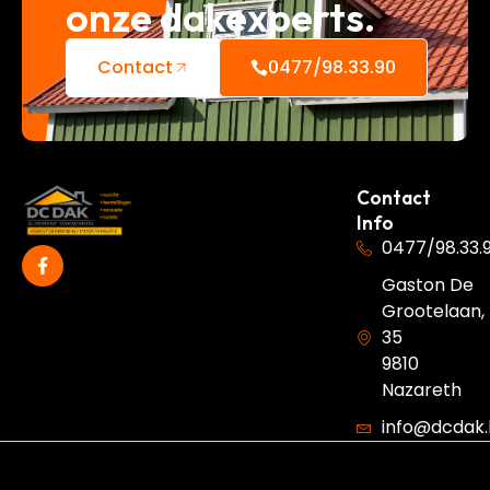
onze dakexperts.
Contact
0477/98.33.90
Contact
Info
0477/98.33.
Gaston De
Grootelaan,
35
9810
Nazareth
info@dcdak