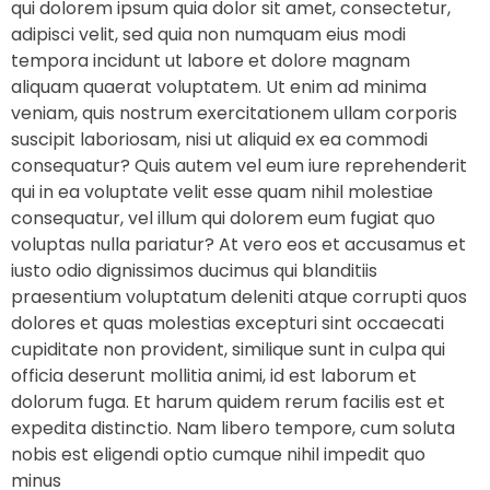
qui dolorem ipsum quia dolor sit amet, consectetur,
adipisci velit, sed quia non numquam eius modi
tempora incidunt ut labore et dolore magnam
aliquam quaerat voluptatem. Ut enim ad minima
veniam, quis nostrum exercitationem ullam corporis
suscipit laboriosam, nisi ut aliquid ex ea commodi
consequatur? Quis autem vel eum iure reprehenderit
qui in ea voluptate velit esse quam nihil molestiae
consequatur, vel illum qui dolorem eum fugiat quo
voluptas nulla pariatur? At vero eos et accusamus et
iusto odio dignissimos ducimus qui blanditiis
praesentium voluptatum deleniti atque corrupti quos
dolores et quas molestias excepturi sint occaecati
cupiditate non provident, similique sunt in culpa qui
officia deserunt mollitia animi, id est laborum et
dolorum fuga. Et harum quidem rerum facilis est et
expedita distinctio. Nam libero tempore, cum soluta
nobis est eligendi optio cumque nihil impedit quo
minus